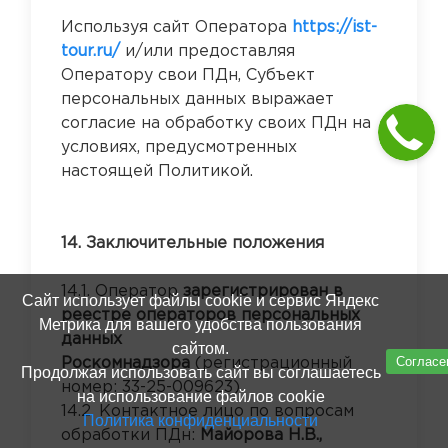
Используя сайт Оператора
https://ist-
tour.ru/
и/или предоставляя
Оператору свои ПДн, Субъект
персональных данных выражает
согласие на обработку своих ПДн на
условиях, предусмотренных
настоящей Политикой.
14. Заключительные положения
14.1. Оператор
зарегистрирован в
Сайт использует файлы cookie и сервис Яндекс
реестре операторов персональных
Метрика для вашего удобства пользования
данных
сайтом.
Согласе
Роскомнадзора
(регистрационный
Продолжая использовать сайт вы соглашаетесь
номер: 33-25-009623).
на использование файлов cookie
14.2. Контактное лицо по вопросам
Политика конфиденциальности
обработки ПДн:
Майорова Н.В.,